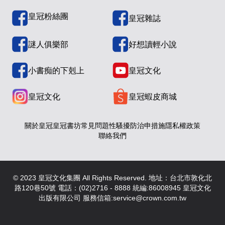
皇冠粉絲團
皇冠雜誌
謎人俱樂部
好想讀輕小說
小書痴的下剋上
皇冠文化
皇冠文化
皇冠蝦皮商城
關於皇冠
皇冠書坊
常見問題
性騷擾防治申措施
隱私權政策
聯絡我們
© 2023 皇冠文化集團 All Rights Reserved. 地址：台北市敦化北
路120巷50號 電話：(02)2716 - 8888 統編:86008945 皇冠文化
出版有限公司 服務信箱:service@crown.com.tw