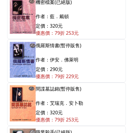
機密檔案(已絕版)
作者：藍．戴頓
定價：320元
優惠價：79折 253元
俄羅斯情書(暫停販售)
作者：伊安．佛萊明
定價：290元
優惠價：79折 229元
間諜墓誌銘(暫停販售)
作者：艾瑞克．安卜勒
定價：320元
優惠價：79折 253元
職業殺手(已絕版)