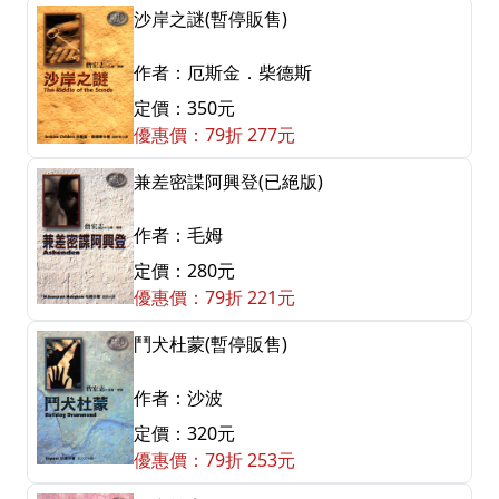
沙岸之謎(暫停販售)
作者：厄斯金．柴德斯
定價：350元
優惠價：79折 277元
兼差密諜阿興登(已絕版)
作者：毛姆
定價：280元
優惠價：79折 221元
鬥犬杜蒙(暫停販售)
作者：沙波
定價：320元
優惠價：79折 253元