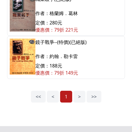
作者：格蘭姆．葛林
定價：280元
優惠價：79折 221元
鏡子戰爭--(特價)(已絕版)
作者：約翰．勒卡雷
定價：188元
優惠價：79折 149元
<<
<
1
>
>>