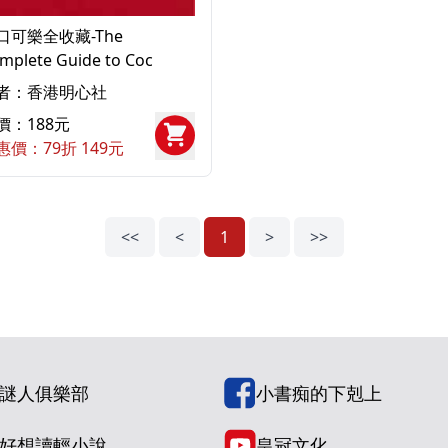
口可樂全收藏-The
mplete Guide to Coc
者：香港明心社
價：188元
惠價：79折 149元
<<
<
1
>
>>
謎人俱樂部
小書痴的下剋上
好想讀輕小說
皇冠文化