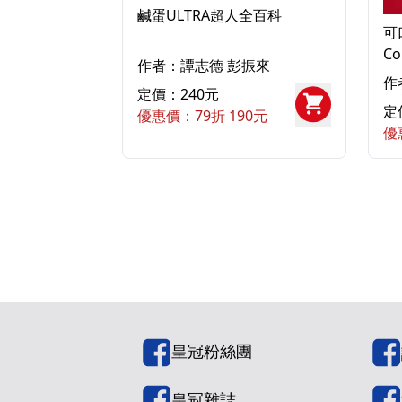
鹹蛋ULTRA超人全百科
可
Co
作者：譚志德 彭振來
作
定價：240元
定
優惠價：79折 190元
優
皇冠粉絲團
皇冠雜誌