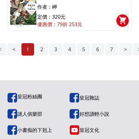
作者：岬
定價：320元
優惠價：79折 253元
<
<
1
2
3
4
5
6
7
>
皇冠粉絲團
皇冠雜誌
謎人俱樂部
好想讀輕小說
小書痴的下剋上
皇冠文化