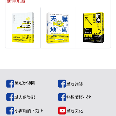
延伸閱讀
皇冠粉絲團
皇冠雜誌
謎人俱樂部
好想讀輕小說
小書痴的下剋上
皇冠文化