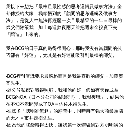
我接下來想把「最棒且最性感的思考邏輯及做事方法」全
都傳授給大家，我領悟到的「顧問的思考邏輯及做事方
法」，是從人生無法再經歷一次且最精采的一年＝最棒的
師父們鞭策我，加上每週熬夜兩天並把週末全投資下去
「釀造」出來的。
我在BCG的日子真的過得很開心，那時我沒有當顧問的技
巧卻有「好運」，尤其是有好運能吸引到最棒的師父。
‧BCG裡對智識要求最嚴格而且是我最喜歡的師父＝加藤廣
亮先生。
‧於公於私都對我很照顧，我和他約好「假如有天你成為
BCG的OA（日本分公司的總經理），我就復職」，結果他
在不知不覺間變成了OA＝佐佐木靖先生。
‧在眾多「聰明卻無趣」的顧問中，同時擁有強大商業頭腦
的天才＝市井茂樹先生。
‧因為他的腦袋轉得太快，讓我第一次體驗到對方明明講的