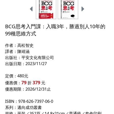
BCG思考入門課：入職3年，勝過別人10年的
99種思維方式
作者：
高松智史
譯者：陳靖涵
出版社：平安文化有限公司
出版日期：2023/11/27
定價：480元
79
379
優惠價：
折
元
優惠期限：2026/12/31止
ISBN：978-626-7397-06-0
系列：
邁向成功叢書
規格：平裝／352頁／14.8x21cm／普通級／套色印刷