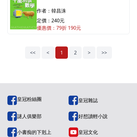
作者：韓昌洙
定價：240元
優惠價：79折 190元
<<
<
1
2
>
>>
皇冠粉絲團
皇冠雜誌
謎人俱樂部
好想讀輕小說
小書痴的下剋上
皇冠文化