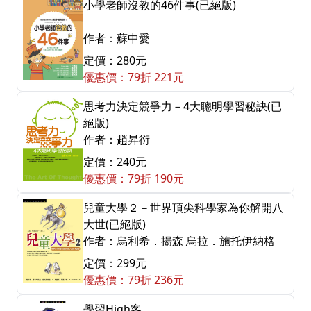
小學老師沒教的46件事(已絕版)
作者：蘇中愛
定價：280元
優惠價：79折 221元
思考力決定競爭力－4大聰明學習秘訣(已
絕版)
作者：趙昇衍
定價：240元
優惠價：79折 190元
兒童大學２－世界頂尖科學家為你解開八
大世(已絕版)
作者：烏利希．揚森 烏拉．施托伊納格
定價：299元
優惠價：79折 236元
學習High客