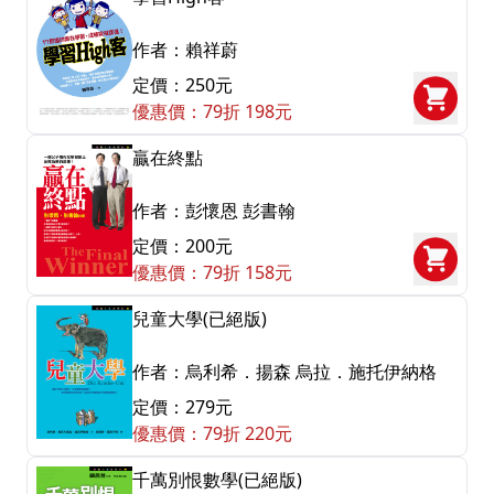
作者：賴祥蔚
定價：250元
優惠價：79折 198元
贏在終點
作者：彭懷恩 彭書翰
定價：200元
優惠價：79折 158元
兒童大學(已絕版)
作者：烏利希．揚森 烏拉．施托伊納格
定價：279元
優惠價：79折 220元
千萬別恨數學(已絕版)